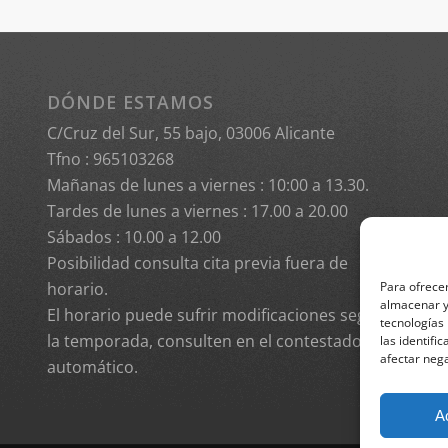
DÓNDE ESTAMOS
C/Cruz del Sur, 55 bajo, 03006 Alicante
Tfno :
965103268
Mañanas de lunes a viernes : 10:00 a 13.30.
Tardes de lunes a viernes : 17.00 a 20.00
Sábados : 10.00 a 12.00
Posibilidad consulta cita previa fuera de
Para ofrecer
horario.
almacenar y/
El horario puede sufrir modificaciones según
tecnologías
la temporada, consulten en el contestador
las identifi
afectar nega
automático.
A